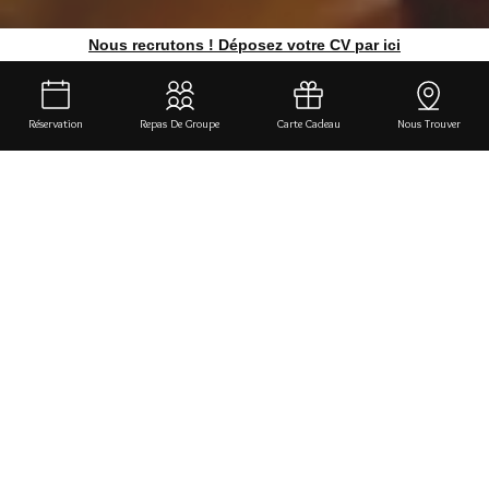
Nous recrutons ! Déposez votre CV par ici
Réservation
Repas De Groupe
Carte Cadeau
Nous Trouver
DÉCOUVREZ BOCCASCENA
Restaurant Italien et
pizzeria Joliette Marseille
Bienvenue au restaurant
Boccascena
, un